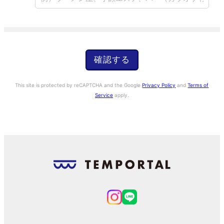
問合わせる
戻る
LINEが起動します
確認する
This site is protected by reCAPTCHA and the Google
Privacy Policy
and
Terms of
Service
apply.