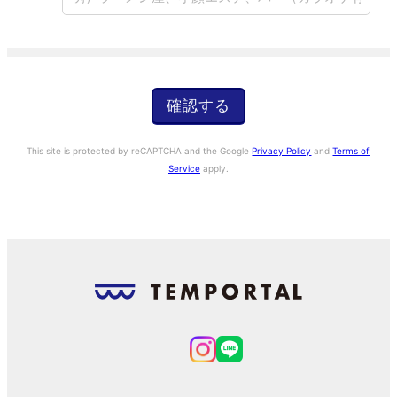
戻る
問合わせる
確認する
This site is protected by reCAPTCHA and the Google
Privacy Policy
and
Terms of
Service
apply.