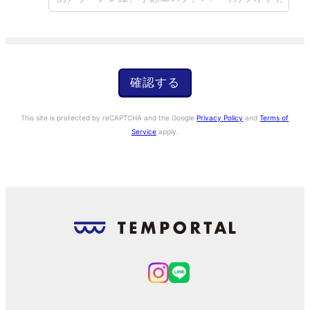
戻る
問合わせる
確認する
This site is protected by reCAPTCHA and the Google
Privacy Policy
and
Terms of
Service
apply.