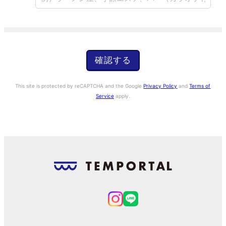
戻る
問合わせる
確認する
This site is protected by reCAPTCHA and the Google
Privacy Policy
and
Terms of
Service
apply.