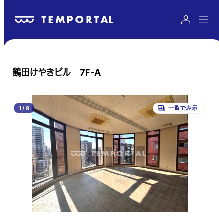
鶴田けやきビル 7F-A
1
/
8
一覧で表示