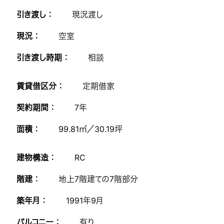
引き渡し ：
現況渡し
現況 ：
空室
引き渡し時期 ：
相談
賃貸借区分 ：
定期借家
契約期間 ：
7年
面積 ：
99.81㎡／30.19坪
建物構造 ：
RC
階建 ：
地上7階建ての7階部分
築年月 ：
1991年9月
バルコニー ：
有り