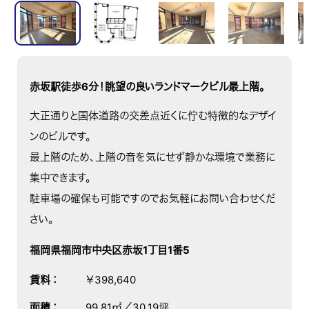
赤坂駅徒歩6分！眺望の良いランドマークビル最上階。
大正通りと国体道路の交差点近くに佇む特徴的なデザイ
ンのビルです。
最上階のため、上階の音を気にせず静かな環境で業務に
集中できます。
駐車場の確保も可能ですのでお気軽にお問い合わせくだ
さい。
福岡県福岡市中央区赤坂1丁目1番5
賃料
：
￥398,640
面積
：
99.81㎡／30.19坪