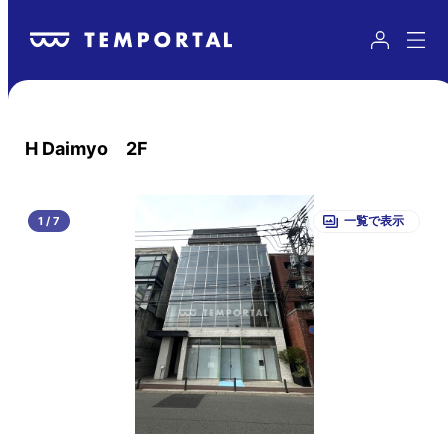
H Daimyo 2F
1
/
7
一覧で表示