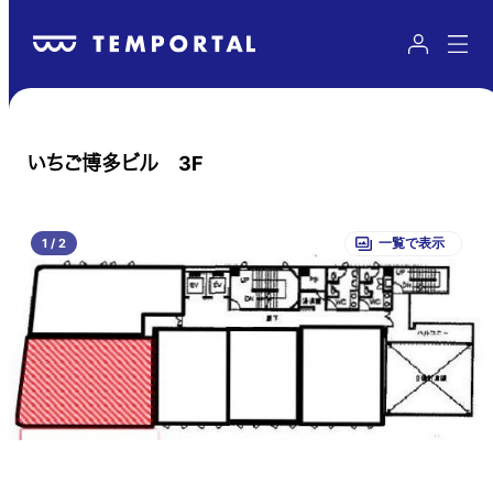
いちご博多ビル 3F
1
/
2
一覧で表示