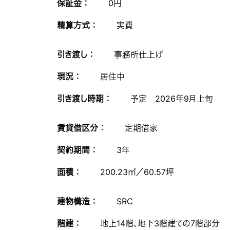
保証金 ：
0円
精算方式 ：
実費
引き渡し ：
事務所仕上げ
現況 ：
居住中
引き渡し時期 ：
予定 2026年9月上旬
賃貸借区分 ：
定期借家
契約期間 ：
3年
面積 ：
200.23㎡／60.57坪
建物構造 ：
SRC
階建 ：
地上14階、地下3階建ての7階部分