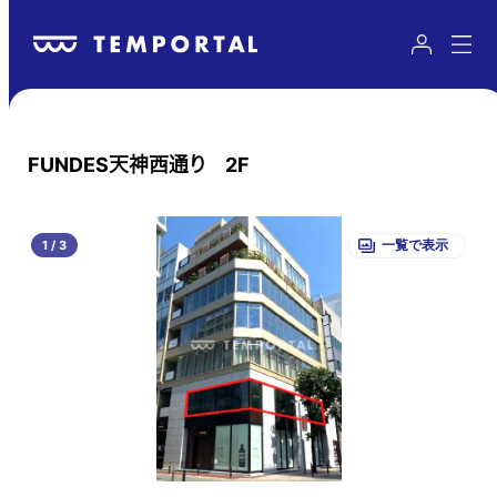
FUNDES天神西通り 2F
1
/
3
一覧で表示