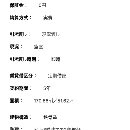
保証金 ：
0円
精算方式 ：
実費
引き渡し ：
現況渡し
現況 ：
空室
引き渡し時期 ：
即時
賃貸借区分 ：
定期借家
契約期間 ：
5年
面積 ：
170.66㎡／51.62坪
建物構造 ：
鉄骨造
階建 ：
地上8階建ての2階部分