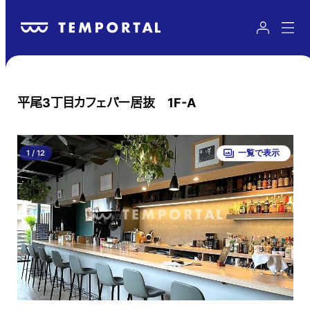
平尾3丁目カフェバー居抜 1F-A
1
/
12
一覧で表示