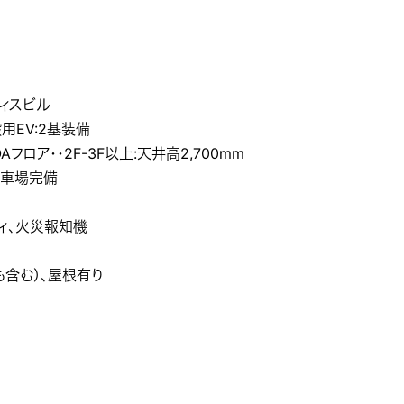
ィスビル
用EV:2基装備
フロア・・2F-3F以上:天井高2,700mm
駐車場完備
ティ、火災報知機
も含む）、屋根有り