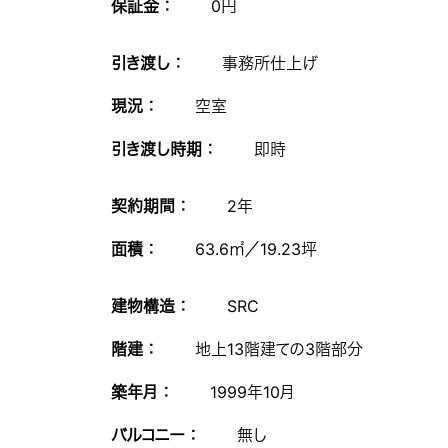
保証金 ：
0円
引き渡し ：
事務所仕上げ
現況 ：
空室
引き渡し時期 ：
即時
契約期間 ：
2年
面積 ：
63.6㎡／19.23坪
建物構造 ：
SRC
階建 ：
地上13階建ての3階部分
築年月 ：
1999年10月
バルコニー ：
無し