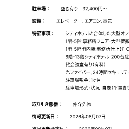
駐車場 ：
空き有り 32,400円～
設備 ：
エレベーター、エアコン、電気
特記事項 ：
シティホテルと合体した大型オフ
1階-5階:事務所フロア・大型荷搬
1階-5階階内装:事務所仕上げ・OA
6階-13階シティホテル・200台
貸会議室有り（有料）
光ファイバー、24時間セキュリ
駐車場敷金：1ヶ月
駐車場形式・状況：自走（平置き
取り引き態様 ：
仲介先物
情報更新日 ：
2026年08月07日