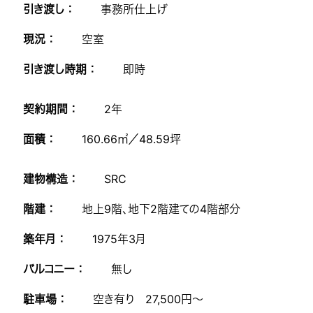
引き渡し ：
事務所仕上げ
現況 ：
空室
引き渡し時期 ：
即時
契約期間 ：
2年
面積 ：
160.66㎡／48.59坪
建物構造 ：
SRC
階建 ：
地上9階、地下2階建ての4階部分
築年月 ：
1975年3月
バルコニー ：
無し
駐車場 ：
空き有り 27,500円～